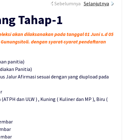
Sebelumnya
Selanjutnya
ang Tahap-1
eleksi akan dilaksanakan pada tanggal 01 Juni s.d 05
 1 Gunungsitoli. dengan syarat-syarat pendaftaran
kan panitia)
diakan Panitia)
s Jalur Afirmasi sesuai dengan yang diupload pada
r
(ATPH dan ULW ) , Kuning ( Kuliner dan MP ), Biru (
Lembar
embar
Lembar