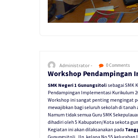
Administrator -
0 Comments
Workshop Pendampingan I
SMK Negeri 1 Gunungsitol
i sebagai SMK
Pendampingan Implementasi Kurikulum 201
Workshop ini sangat penting mengingat p
mewajibkan bagi seluruh sekolah di tanah
Namum tidak semua Guru SMK Sekepulauan
dihadiri oleh 5 Kabupaten/Kota sekota gun
Kegiatan ini akan dilaksanakan pada
Tangg
Gunungsitoli, Jln. kelapa No 55 kelurahan Il