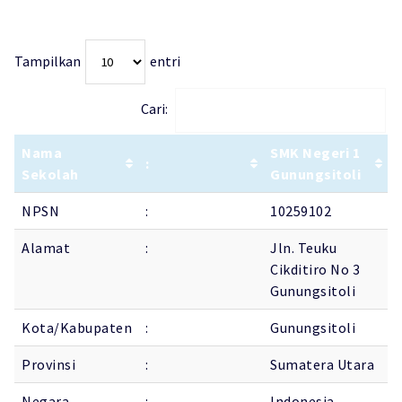
Tampilkan
entri
Cari:
Nama
SMK Negeri 1
:
Sekolah
Gunungsitoli
NPSN
:
10259102
Alamat
:
Jln. Teuku
Cikditiro No 3
Gunungsitoli
Kota/Kabupaten
:
Gunungsitoli
Provinsi
:
Sumatera Utara
Negara
:
Indonesia