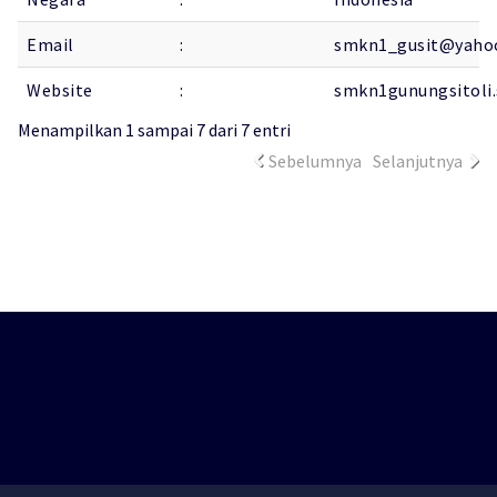
Email
:
smkn1_gusit@yahoo
Website
:
smkn1gunungsitoli.
Menampilkan 1 sampai 7 dari 7 entri
Sebelumnya
Selanjutnya