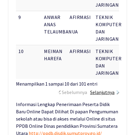
JARINGAN
9
ANWAR
AFIRMASI
TEKNIK
ANAS
KOMPUTER
TELAUMBANUA
DAN
JARINGAN
10
MEIMAN
AFIRMASI
TEKNIK
HAREFA
KOMPUTER
DAN
JARINGAN
Menampilkan 1 sampai 10 dari 101 entri
Sebelumnya
Selanjutnya
Informasi Lengkap Penerimaan Peserta Didik
Baru Online Dapat Dilihat Di papan Pengumuman
sekolah atau bisa di akses melalui Online di situs
PPDB Online Dinas pendidikan Provinsi Sumatera
Utara
http://ppdb.disdik.sumutprov.go.id/