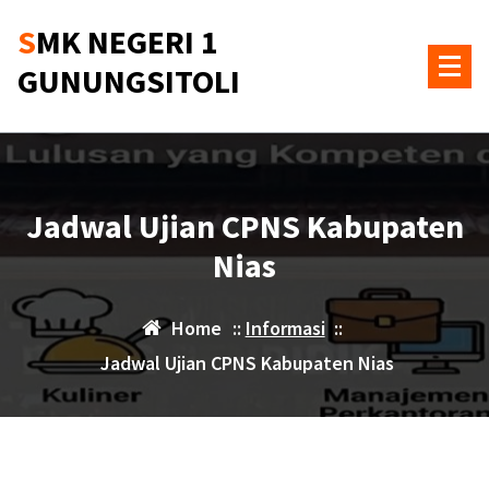
Skip
SMK NEGERI 1
to
content
GUNUNGSITOLI
Jadwal Ujian CPNS Kabupaten
Nias
Home
::
Informasi
::
Jadwal Ujian CPNS Kabupaten Nias