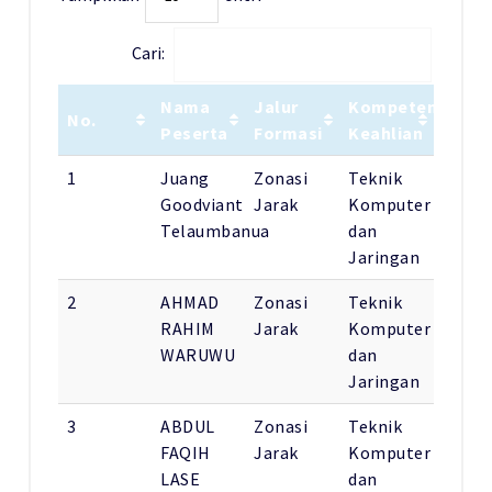
Cari:
Nama
Jalur
Kompetensi
No.
Peserta
Formasi
Keahlian
1
Juang
Zonasi
Teknik
Goodviant
Jarak
Komputer
Telaumbanua
dan
Jaringan
2
AHMAD
Zonasi
Teknik
RAHIM
Jarak
Komputer
WARUWU
dan
Jaringan
3
ABDUL
Zonasi
Teknik
FAQIH
Jarak
Komputer
LASE
dan