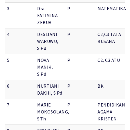
3
Dra.
P
MATEMATIKA
FATIMINA
ZEBUA
4
DESLIANI
P
C2,C3 TATA
WARUWU,
BUSANA
S.Pd
5
NOVA
P
C2, C3 ATU
MANIK,
S.Pd
6
NURTIANI
P
BK
DAKHI, S.Pd
7
MARIE
P
PENDIDIKAN
MOKOSOLANG,
AGAMA
S.Th
KRISTEN